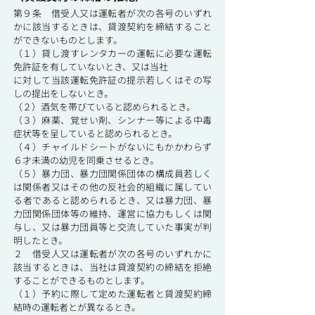
第９条 借受人又は運転者が次の各号のいずれ
かに該当するときは、貸渡契約を締結すること
ができないものとします。
（１）貸し渡すレンタカーの運転に必要な運転
免許証を有していないとき、又は当社
に対して当該運転免許証の提示若しくはその写
しの提出をしないとき。
（２）酒気を帯びていると認められるとき。
（３）麻薬、覚せい剤、シンナー等による中毒
症状等を呈していると認められるとき。
（４）チャイルドシートがないにもかかわらず
６才未満の幼児を同乗させるとき。
（５）暴力団、暴力団関係団体の構成員若しく
は関係者又はその他の反社会的組織に属してい
る者であると認められるとき、又は暴力団、暴
力団関係団体等の維持、運営に協力もしくは関
与し、又は暴力団員等と交流していた事実が判
明したとき。
２ 借受人又は運転者が次の各号のいずれかに
該当するときは、当社は貸渡契約の締結を拒絶
することができるものとします。
（１）予約に際して定めた運転者と貸渡契約締
結時の運転者とが異なるとき。