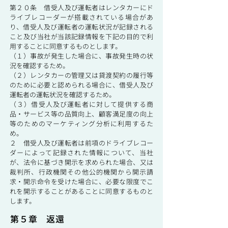
第２０条 借受人及び運転者はレンタカーにド
ライブレコーダーが搭載されている場合があ
り、借受人及び運転者の運転状況が記録される
こと及び当社が当該記録情報を下記の目的で利
用することに同意するものとします。
（１）事故が発生した場合に、事故発生時の状
況を確認するため。
（２）レンタカーの管理又は貸渡契約の履行等
のために必要と認められる場合に、借受人及び
運転者の運転状況を確認するため。
（３）借受人及び運転者に対して提供する商
品・サービス等の品質向上、顧客満足度の向上
等のためのマーケティング分析に利用するた
め。
２ 借受人及び運転者は前項のドライブレコー
ダーによって記録された情報について、当社
が、法令に基づき開示を求められた場合、又は
裁判所、行政機関その他公的機関から開示請
求・開示命令を受けた場合に、必要な限度でこ
れを開示することがあることに同意するものと
します。
第５章 返還