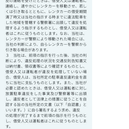
反の連絡を受けたときは、借受人又は運転者に
連絡し、速やかにレンタカーを移動させ、若し
くは引き取るとともに、レンタカーの借受期間
満了時又は当社の指示する時までに違法駐車を
した地域を管轄する警察署に出頭して違反を処
理するよう指示するものとし、借受人又は運転
者はこれに従うものとします。なお、当社は、
レンタカーが警察により移動された場合には、
当社の判断により、自らレンタカーを警察から
引き取る場合があります。
３ 当社は、前項の指示を行った後、当社の判
断により、違反処理の状況を交通反則告知書又
は納付書、領収書等により確認するものとし、
借受人又は運転者が違反を処理していない場
合、借受人は、当社所定の駐車違反違約金を直
ちに当社に支払うものとします。また、当社が
必要と認めたときは、借受人又は運転者に対し
放置駐車違反をした事実及び警察署等に出頭
し、違反者として法律上の措置に従うことを自
認する旨の当社所定の文書（以下「自認書」と
いいます。）に自ら署名するよう求め、違反
の処理が完了するまで前項の指示を行うものと
し、借受人又は運転者はこれに従うものとしま
す。