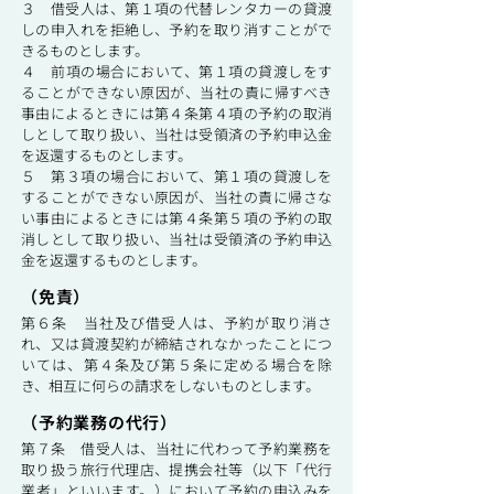
３ 借受人は、第１項の代替レンタカーの貸渡
しの申入れを拒絶し、予約を取り消すことがで
きるものとします。
４ 前項の場合において、第１項の貸渡しをす
ることができない原因が、当社の責に帰すべき
事由によるときには第４条第４項の予約の取消
しとして取り扱い、当社は受領済の予約申込金
を返還するものとします。
５ 第３項の場合において、第１項の貸渡しを
することができない原因が、当社の責に帰さな
い事由によるときには第４条第５項の予約の取
消しとして取り扱い、当社は受領済の予約申込
金を返還するものとします。
（免責）
第６条 当社及び借受人は、予約が取り消さ
れ、又は貸渡契約が締結されなかったことにつ
いては、第４条及び第５条に定める場合を除
き、相互に何らの請求をしないものとします。
（予約業務の代行）
第７条 借受人は、当社に代わって予約業務を
取り扱う旅行代理店、提携会社等（以下「代行
業者」といいます。）において予約の申込みを