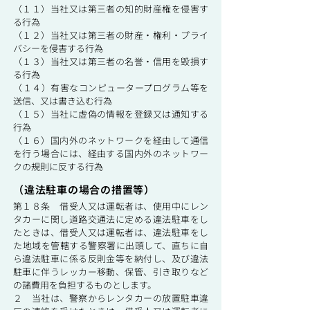
（１１）当社又は第三者の知的財産権を侵害す
る行為
（１２）当社又は第三者の財産・権利・プライ
バシーを侵害する行為
（１３）当社又は第三者の名誉・信用を毀損す
る行為
（１４）有害なコンピュータープログラム等を
送信、又は書き込む行為
（１５）当社に虚偽の情報を登録又は通知する
行為
（１６）国内外のネットワークを経由して通信
を行う場合には、経由する国内外のネットワー
クの規則に反する行為
（違法駐車の場合の措置等）
第１８条 借受人又は運転者は、使用中にレン
タカーに関し道路交通法に定める違法駐車をし
たときは、借受人又は運転者は、違法駐車をし
た地域を管轄する警察署に出頭して、直ちに自
ら違法駐車に係る反則金等を納付し、及び違法
駐車に伴うレッカー移動、保管、引き取りなど
の諸費用を負担するものとします。
２ 当社は、警察からレンタカーの放置駐車違