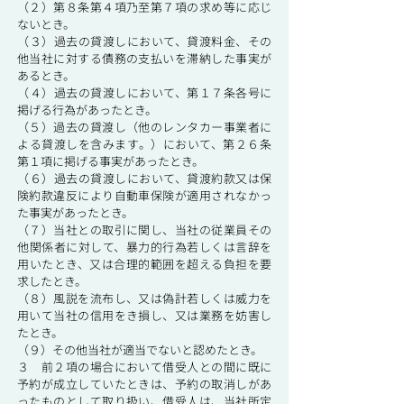
（２）第８条第４項乃至第７項の求め等に応じ
ないとき。
（３）過去の貸渡しにおいて、貸渡料金、その
他当社に対する債務の支払いを滞納した事実が
あるとき。
（４）過去の貸渡しにおいて、第１７条各号に
掲げる行為があったとき。
（５）過去の貸渡し（他のレンタカー事業者に
よる貸渡しを含みます。）において、第２６条
第１項に掲げる事実があったとき。
（６）過去の貸渡しにおいて、貸渡約款又は保
険約款違反により自動車保険が適用されなかっ
た事実があったとき。
（７）当社との取引に関し、当社の従業員その
他関係者に対して、暴力的行為若しくは言辞を
用いたとき、又は合理的範囲を超える負担を要
求したとき。
（８）風説を流布し、又は偽計若しくは威力を
用いて当社の信用をき損し、又は業務を妨害し
たとき。
（９）その他当社が適当でないと認めたとき。
３ 前２項の場合において借受人との間に既に
予約が成立していたときは、予約の取消しがあ
ったものとして取り扱い、借受人は、当社所定