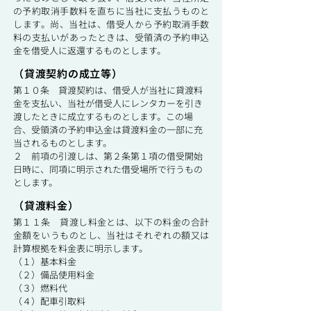
の予約取消手数料を直ちに当社に支払うものと
します。尚、当社は、借受人から予約取消手数
料の支払いがあったときは、受領済の予約申込
金を借受人に返還するものとします。
（貸渡契約の成立等）
第１０条 貸渡契約は、借受人が当社に貸渡料
金を支払い、当社が借受人にレンタカーを引き
渡したときに成立するものとします。この場
合、受領済の予約申込金は貸渡料金の一部に充
当されるものとします。
２ 前項の引渡しは、第２条第１項の借受開始
日時に、同項に明示された借受場所で行うもの
とします。
（貸渡料金）
第１１条 貸渡し料金とは、以下の料金の合計
金額をいうものとし、当社はそれぞれの額又は
計算根拠を料金表に明示します。
（１）基本料金
（２）備品使用料金
（３）燃料代
（４）配車引取料