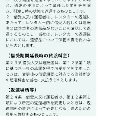
合、通常の使用によって摩耗した箇所等を除
き、引渡し時の状態で返還するものとします。
２ 借受人又は運転者は、レンタカーの返還に
あたって、レンタカー内に借受人若しくは運転
者又は同乗者の遺留品がないことを確認して返
還するものとし、当社は、レンタカーの返還後
においては、遺留品について保管の責を負わな
いものとします。
（借受期間延長時の貸渡料金）
第２３条 借受人又は運転者は、第１２条第１項
に基づき当社の承諾を得て借受期間を変更した
ときは、変更後の借受期間に対応する当社所定
の超過料金を当社に支払うものとします。
（返還場所等）
第２４条 借受人又は運転者は、第１２条第１
項により所定の返還場所を変更したときは、返
還場所の変更によって必要となる回送のための
費用を負担するものとします。
２ 借受人又は運転者は、第１２条第１項によ
る当社の承諾を受けることなく所定の返還場所
以外の場所にレンタカーを返還したときは、次