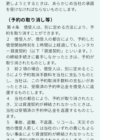
更しようとするときは、あらかじめ当社の承諾
を受けなければならないものとします。
（予約の取り消し等）
第４条 借受人は、別に定める方法により、予
約を取り消すことができます。
２ 借受人が、借受人の都合により、予約した
借受開始時刻を１時間以上経過してもレンタカ
ー貸渡契約（以下「貸渡契約」といいます。）
の締結手続きに着手しなかったときは、予約が
取り消されたものとします。
３ 前２項の場合、借受人は、別に定めるとこ
ろにより予約取消手数料を当社に支払うものと
し、当社は、この予約取消手数料の支払いがあ
ったときは、受領済の予約申込金を借受人に返
還するものとします。
４ 当社の都合により、予約が取り消されたと
き、又は貸渡契約が締結されなかったときは、
当社は受領済の予約申込金を返還するものとし
ます。
５ 事故、盗難、不返還、リコール、天災その
他の借受人若しくは当社のいずれの責にもよら
ない事由により貸渡契約が締結されなかったと
きは、予約は取り消されたものとします。この