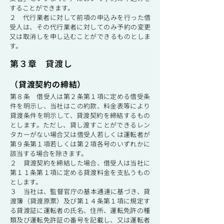
することができます。
２ 代行業者に対して前項の申込みを行った借
受人は、その代行業者に対してのみ予約の変更
又は取消しを申し込むことができるものとしま
す。
第３章 貸渡し
（貸渡契約の締結）
第８条 借受人は第２条第１項に定める借受条
件を明示し、当社はこの約款、料金表等により
貸渡条件を明示して、貸渡契約を締結するもの
とします。ただし、貸し渡すことができるレン
タカーがない場合又は借受人若しくは運転者が
第９条第１項若しくは第２項各号のいずれかに
該当する場合を除きます。
２ 貸渡契約を締結した場合、借受人は当社に
第１１条第１項に定める貸渡料金を支払うもの
とします。
３ 当社は、監督官庁の基本通達に基づき、貸
渡簿（貸渡原票）及び第１４条第１項に規定す
る貸渡証に運転者の氏名、住所、運転免許の種
類及び運転免許証の番号を記載し、又は運転者