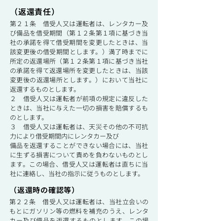
（返還責任）
第２１条 借受人又は運転者は、レンタカー及
び備品を借受期間（第１２条第１項に基づき当
社の承諾を得て借受期間を変更したときは、当
該変更後の借受期間とします。）満了時までに
所定の返還場所（第１２条第１項に基づき当社
の承諾を得て返還場所を変更したときは、当該
変更後の返還場所とします。）において当社に
返還するものとします。
２ 借受人又は運転者が前項の規定に違反した
ときは、当社に与えた一切の損害を賠償するも
のとします。
３ 借受人又は運転者は、天災その他の不可抗
力により借受期間内にレンタカー及び
備品を返還することができない場合には、当社
に生ずる損害について責めを負わないものとし
ます。この場合、借受人又は運転者は直ちに当
社に連絡し、当社の指示に従うものとします。
（返還時の確認等）
第２２条 借受人又は運転者は、当社立会いの
もとにガソリン等の燃料を補充のうえ、レンタ
カー及び備品を返還するものとします。この場