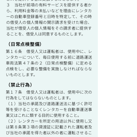
３ 当社が前項の有料サービスを提供する者か
ら、利用料金等の未払いなどを理由にレンタカ
ーの自動車登録番号と日時を特定して、その時
の借受人の個人情報の開示請求を受けた場合、
当社が借受人の個人情報をその請求者に提供す
ることを、借受人は同意するものとします。
（日常点検整備）
第１６条 借受人又は運転者は、使用中に、レ
ンタカーについて、毎日使用する前に道路運送
車両法第４７条の２（日常点検整備）に定める
点検をし、必要な整備を実施しなければならな
いものとします。
（禁止行為）
第１７条 借受人又は運転者は、使用中に次の
行為をしてはならないものとします。
（１）当社の承諾及び道路運送法に基づく許可
等を受けることなくレンタカーを自動車運送事
業又はこれに類する目的に使用すること。
（２）レンタカーを所定の用途以外に使用し又
は第８条第３項の貸渡証に記載された運転者及
び当社の承諾を得た者以外の者に運転させるこ