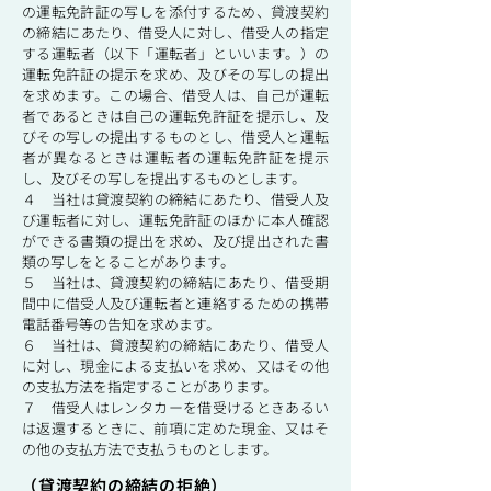
の運転免許証の写しを添付するため、貸渡契約
の締結にあたり、借受人に対し、借受人の指定
する運転者（以下「運転者」といいます。）の
運転免許証の提示を求め、及びその写しの提出
を求めます。この場合、借受人は、自己が運転
者であるときは自己の運転免許証を提示し、及
びその写しの提出するものとし、借受人と運転
者が異なるときは運転者の運転免許証を提示
し、及びその写しを提出するものとします。
４ 当社は貸渡契約の締結にあたり、借受人及
び運転者に対し、運転免許証のほかに本人確認
ができる書類の提出を求め、及び提出された書
類の写しをとることがあります。
５ 当社は、貸渡契約の締結にあたり、借受期
間中に借受人及び運転者と連絡するための携帯
電話番号等の告知を求めます。
６ 当社は、貸渡契約の締結にあたり、借受人
に対し、現金による支払いを求め、又はその他
の支払方法を指定することがあります。
７ 借受人はレンタカーを借受けるときあるい
は返還するときに、前項に定めた現金、又はそ
の他の支払方法で支払うものとします。
（貸渡契約の締結の拒絶）