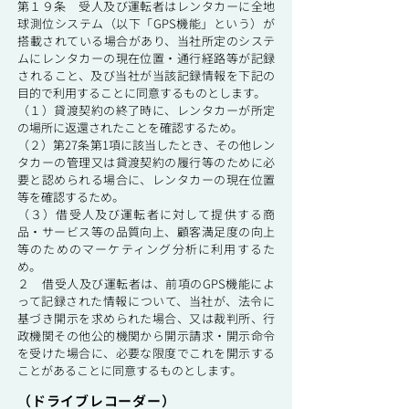
第１９条 受人及び運転者はレンタカーに全地
球測位システム（以下「GPS機能」という）が
搭載されている場合があり、当社所定のシステ
ムにレンタカーの現在位置・通行経路等が記録
されること、及び当社が当該記録情報を下記の
目的で利用することに同意するものとします。
（１）貸渡契約の終了時に、レンタカーが所定
の場所に返還されたことを確認するため。
（２）第27条第1項に該当したとき、その他レン
タカーの管理又は貸渡契約の履行等のために必
要と認められる場合に、レンタカーの現在位置
等を確認するため。
（３）借受人及び運転者に対して提供する商
品・サービス等の品質向上、顧客満足度の向上
等のためのマーケティング分析に利用するた
め。
２ 借受人及び運転者は、前項のGPS機能によ
って記録された情報について、当社が、法令に
基づき開示を求められた場合、又は裁判所、行
政機関その他公的機関から開示請求・開示命令
を受けた場合に、必要な限度でこれを開示する
ことがあることに同意するものとします。
（ドライブレコーダー）