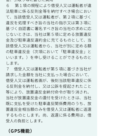
６ 第１項の規程により借受人又は運転者が違
法駐車に係る反則金等を納付すべき場合におい
て、当該借受人又は運転者が、第２項に基づく
違反を処理すべき旨の当社の指示又は第３項に
基づく自認書に署名すべき旨の当社の求めに応
じないときは、当社は第５項に定める放置違反
金及び駐車違反違約金に充てるものとして、当
該借受人又は運転者から、当社が別に定める額
の駐車違反金（次項において「駐車違反金」と
いいます。）を申し受けることができるものと
します。
７ 借受人又は運転者が第５項に基づき当社が
請求した金額を当社に支払った場合において、
借受人又は運転者画が、後刻当該駐車違反に係
る反則金を納付し、又は公訴を提起されたこと
等により、放置違反金納付命令が取り消され、
当社が放置違反金の還付を受けたときは、当社
既に支払を受けた駐車違反関係費用のうち、放
置違反金相当額のみを借受人又は運転者に返還
するものとします。尚、返還に係る費用は、借
受人の負担とします。
（GPS機能）