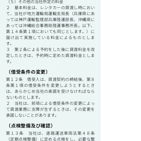
（５）その他の当社所定の料金
２ 基本料金は、レンタカーの貸渡し時におい
て、当社が地方運輸局運輸支局長（兵庫県にあ
っては神戸運輸監理部兵庫陸運部長、沖縄県に
あっては沖縄総合事務局陸運事務所長。以下、
第１４条第１項においても同じとします。）に
届け出て実施している料金によるものとしま
す。
３ 第２条による予約をした後に貸渡料金を改
定したときは、予約時に定めた貸渡料金としま
す。
（借受条件の変更）
第１２条 借受人は、貸渡契約の締結後、第８
条第１項の借受条件を変更しようとするとき
は、あらかじめ当社の承諾を受けなければなら
ないものとします。
２ 当社は、前項による借受条件の変更によっ
て貸渡業務に支障が生ずるときは、その変更を
承諾しないことがあります。
（点検整備及び確認）
第１３条 当社は、道路運送車両法第４８条
（定期点検整備）に定める点検をし、必要な整