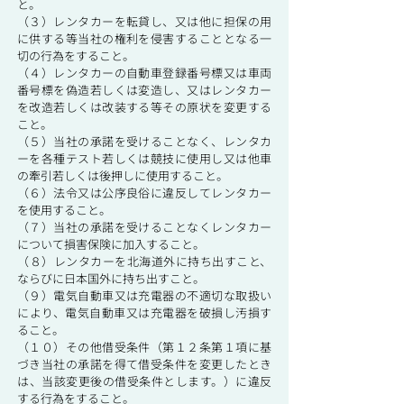
と。
（３）レンタカーを転貸し、又は他に担保の用
に供する等当社の権利を侵害することとなる一
切の行為をすること。
（４）レンタカーの自動車登録番号標又は車両
番号標を偽造若しくは変造し、又はレンタカー
を改造若しくは改装する等その原状を変更する
こと。
（５）当社の承諾を受けることなく、レンタカ
ーを各種テスト若しくは競技に使用し又は他車
の牽引若しくは後押しに使用すること。
（６）法令又は公序良俗に違反してレンタカー
を使用すること。
（７）当社の承諾を受けることなくレンタカー
について損害保険に加入すること。
（８）レンタカーを北海道外に持ち出すこと、
ならびに日本国外に持ち出すこと。
（９）電気自動車又は充電器の不適切な取扱い
により、電気自動車又は充電器を破損し汚損す
ること。
（１０）その他借受条件（第１２条第１項に基
づき当社の承諾を得て借受条件を変更したとき
は、当該変更後の借受条件とします。）に違反
する行為をすること。