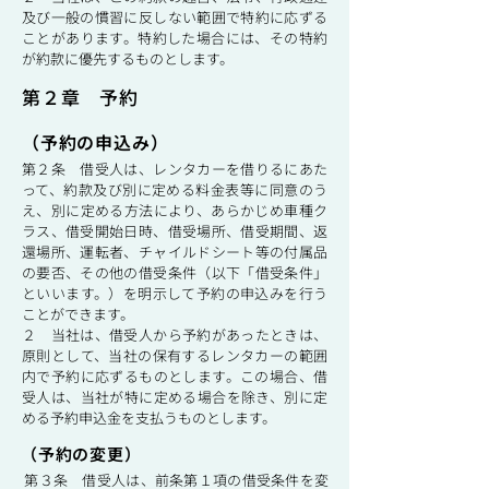
及び一般の慣習に反しない範囲で特約に応ずる
ことがあります。特約した場合には、その特約
が約款に優先するものとします。
第２章 予約
（予約の申込み）
第２条 借受人は、レンタカーを借りるにあた
って、約款及び別に定める料金表等に同意のう
え、別に定める方法により、あらかじめ車種ク
ラス、借受開始日時、借受場所、借受期間、返
還場所、運転者、チャイルドシート等の付属品
の要否、その他の借受条件（以下「借受条件」
といいます。）を明示して予約の申込みを行う
ことができます。
２ 当社は、借受人から予約があったときは、
原則として、当社の保有するレンタカーの範囲
内で予約に応ずるものとします。この場合、借
受人は、当社が特に定める場合を除き、別に定
める予約申込金を支払うものとします。
（予約の変更）
第３条 借受人は、前条第１項の借受条件を変