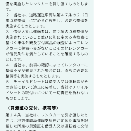
備を実施したレンタカーを貸し渡すものとしま
す。
２ 当社は、道路運送車両法第４７条の２（日
常点検整備）に定める点検をし、必要な整備を
実施するものとします。
３ 借受人又は運転者は、前２項の点検整備が
実施されていること並びに別に定める点検表に
基づく車体外観及び付属品の検査によってレン
タカーに整備不良がないことその他レンタカー
が借受条件を満たしていることを確認するもの
とします。
４ 当社は、前項の確認によってレンタカーに
整備不良が発見された場合には、直ちに必要な
整備等を実施するものとします。
５ チャイルドシートは借受人又は運転者がそ
の責任において適正に装着し、当社はチャイル
ドシートの取付けについて一切責任を負わない
ものとします。
（貸渡証の交付、携帯等）
第１４条 当社は、レンタカーを引き渡したと
きは、地方運輸局運輸支局長が定めた事項を記
載した所定の貸渡証を借受人又は運転者に交付