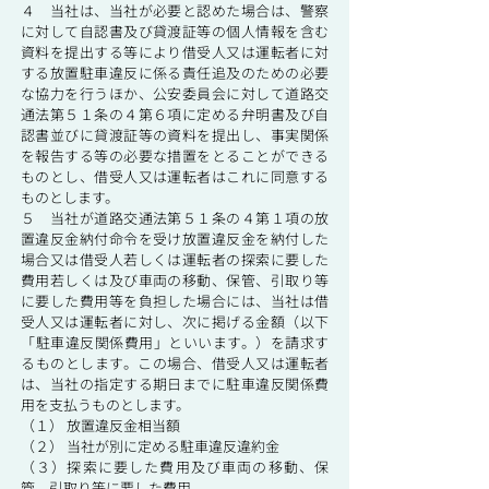
４ 当社は、当社が必要と認めた場合は、警察
に対して自認書及び貸渡証等の個人情報を含む
資料を提出する等により借受人又は運転者に対
する放置駐車違反に係る責任追及のための必要
な協力を行うほか、公安委員会に対して道路交
通法第５１条の４第６項に定める弁明書及び自
認書並びに貸渡証等の資料を提出し、事実関係
を報告する等の必要な措置をとることができる
ものとし、借受人又は運転者はこれに同意する
ものとします。
５ 当社が道路交通法第５１条の４第１項の放
置違反金納付命令を受け放置違反金を納付した
場合又は借受人若しくは運転者の探索に要した
費用若しくは及び車両の移動、保管、引取り等
に要した費用等を負担した場合には、当社は借
受人又は運転者に対し、次に掲げる金額（以下
「駐車違反関係費用」といいます。）を請求す
るものとします。この場合、借受人又は運転者
は、当社の指定する期日までに駐車違反関係費
用を支払うものとします。
（１） 放置違反金相当額
（２） 当社が別に定める駐車違反違約金
（３）探索に要した費用及び車両の移動、保
管、引取り等に要した費用